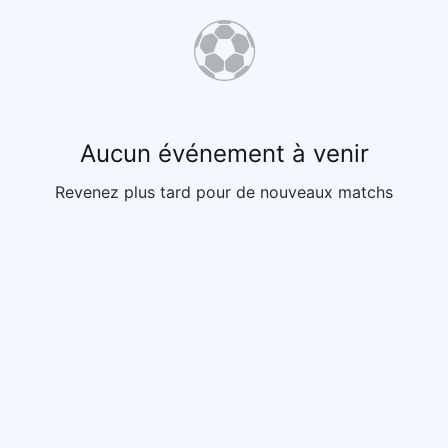
⚽
Aucun événement à venir
Revenez plus tard pour de nouveaux matchs