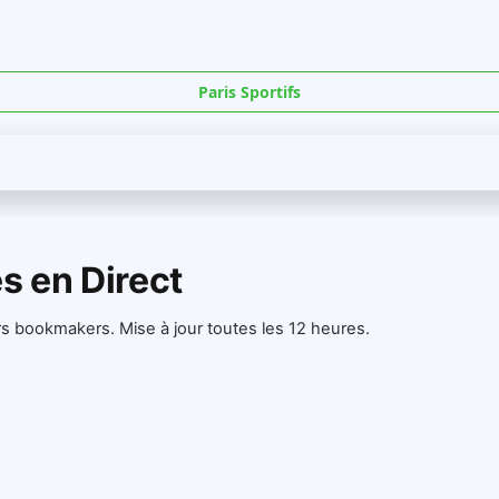
Paris Sportifs
s en Direct
s bookmakers. Mise à jour toutes les 12 heures.